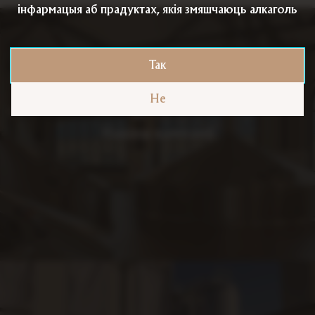
інфармацыя аб прадуктах, якія змяшчаюць алкаголь
Так
Не
Навіны кампаніі