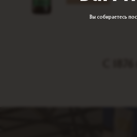
Вы собираетесь пос
С 1876