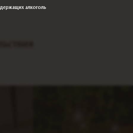
содержащих алкоголь
льствия