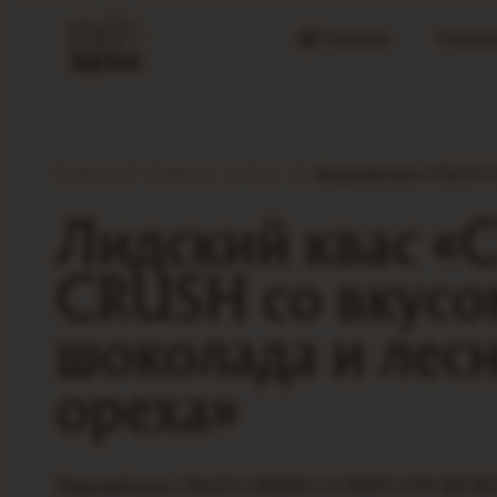
Напитки
Компан
Главная
Напитки
Квас
Лидский квас «CRAZY C
Лидский квас «
CRUSH со вкусо
шоколада и лес
ореха»
Лидский квас CRAZY CRUSH СО ВКУСОМ Ш