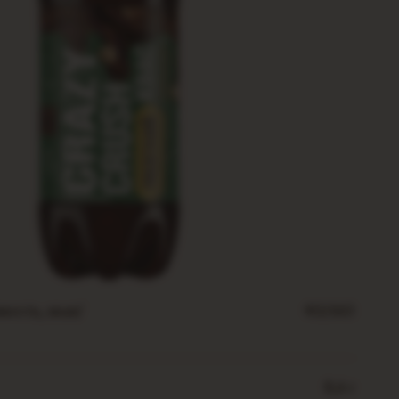
ность, ккал/
40/160
8,6 г