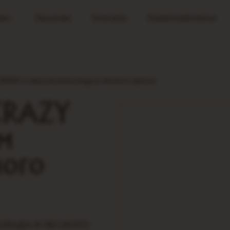
ия
Вакансии
Контакты
Клиентский портал
RUSH со вкусом шоколада и лесного ореха»
CRAZY
м
ного
ОКОЛАДА И ЛЕСНОГО