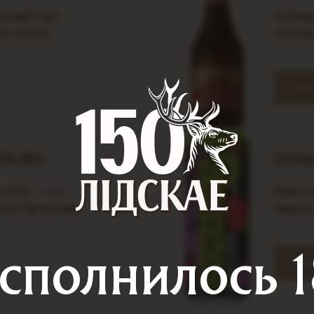
рский сорт
Рубiна
о лагера.
сбалан
Под
А IPA
DYNA
IPA — это
Микс в
ого брожения.
энерге
сполнилось 1
Под