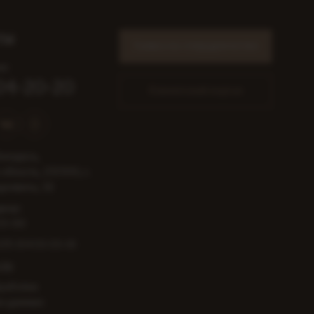
ты
Заявка на сотрудничество
я:
204-20-20
Клиентский портал
еларусь,
область, 231300, г.
цкевича, 32
жер:
53-00
375 154 53-53-01
.by
работки
х данных