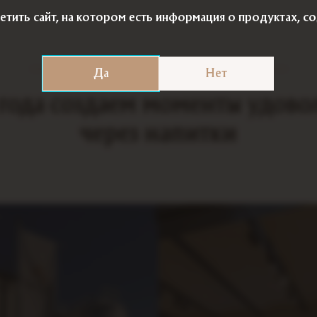
етить сайт, на котором есть информация о продуктах, 
Компания
Да
Нет
 года создаем моменты удово
через напитки