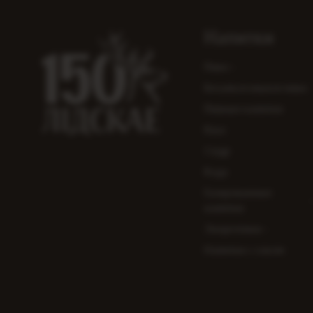
Напитки
Пиво
Безалкогольное пиво
Пивные напитки
Квас
Сидр
Вода
Газированные
напитки
Энергетики
Напитки с соком