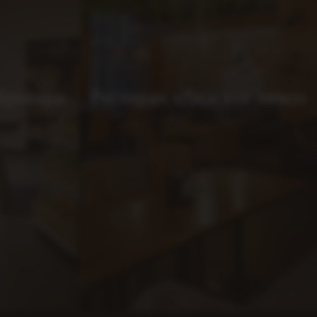
бровара
Ресторан «Лидское пиво»