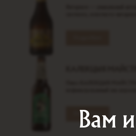
Янтарное — уникальный авто
светлого, золотисто-янтарног
Подробнее
КАЛЕКЦЫЯ МАЙСТР
Пиво КАЛЕКЦЫЯ МАЙСТРА 
нефильтрованный эль верхов
Вам и
Подробнее