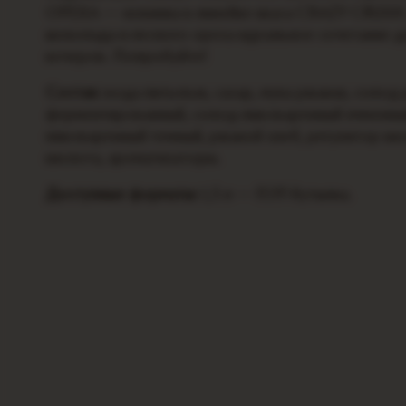
ОРЕХА — новинка в линейке кваса CRAZY CRUSH
шоколада и лесного ореха идеальное сочетание 
вечеров. Попробуйте!
Состав:
вода питьевая, сахар, мука ржаная, солод
ферментированный, солод пивоваренный ячменны
пивоваренный темный, ржаной хлеб, регулятор ки
кислота, ароматизаторы.
Доступные форматы:
1,5 л — ПЭТ-бутылка.