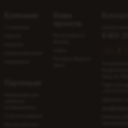
Компания
Наши
Контак
проекты
О компании
Горячая лини
8 801 
Музей лидского
Новости
бровара
Вакансии
Lidbeer
Клиентский портал
Ресторан «Лидское
Акционерам
Республика Б
пиво»
Гродненская 
Лида, ул. Ми
Партнерам
Офис-менед
+375 154 53-
Информация для
Приемная:
+
субъектов
хозяйствования
pivo@lidskoe
Стать поставщиком
Политика об
персональны
Противодействие