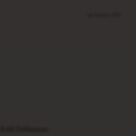
не более 1,2%
КАЕ Рубiнавае