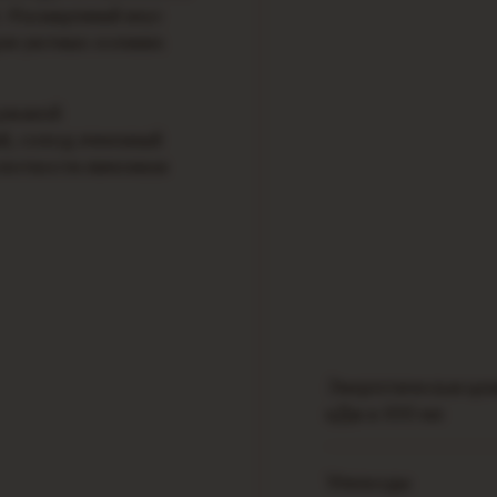
. Насыщенный вкус
для уютных осенних
 ржаной
й, солод ячменный
слотности лимонная
Энергетическая цен
кДж в 100 мл
Углеводы