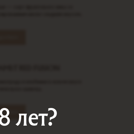
вае — сорт фруктового пива со
сированным кисло-сладким вкусом.
робнее
MI:T RED FUSION
инограда и клубники в новом вкусе
тического напитка.
8 лет?
робнее