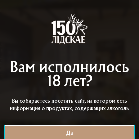
Вам исполнилось
Музей лидского бровара
18 лет?
Вы собираетесь посетить сайт, на котором есть
информация о продуктах, содержащих алкоголь
Да