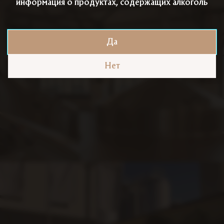
информация о продуктах, содержащих алкоголь
Да
Нет
Новости компании