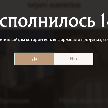
через напитки
сполнилось 1
етить сайт, на котором есть информация о продуктах, 
Да
Нет
Партнерам
Музей лидского 