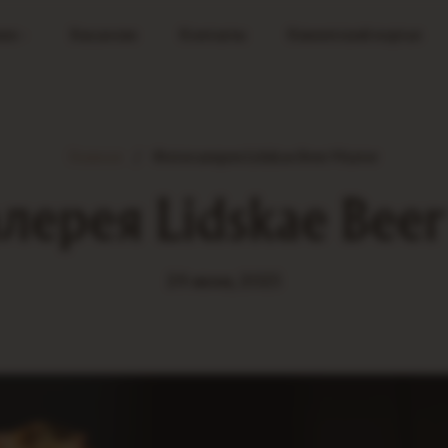
ия
Вакансии
Контакты
Клиентский портал
Главная
Фотогалерея Lidskae Beer Master
лерея Lidskae Beer
24 июня, 2025