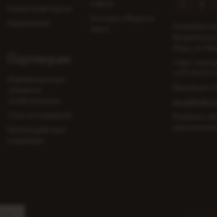
Lidbeer
Клиентский портал
Ресторан «Лидское
Акционерам
Республика Б
пиво»
Гродненская 
Лида, ул. Ми
Партнерам
Офис-менед
+375 154 53-
Информация для
Приемная:
+
субъектов
хозяйствования
pivo@lidskoe
Стать поставщиком
Политика об
персональны
Противодействие
коррупции
OK