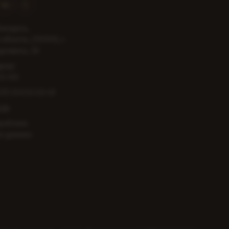
еларусь,
область, 231300, г.
цкевича, 32
жер:
53-00
375 154 53-53-01
.by
работки
х данных