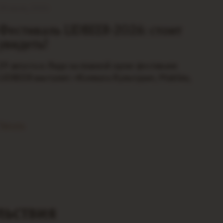
28 июля, 2026
Фестиваль LIDBEER-2026: стоит
увидеть!
29 августа в Лиде на главной сцене фестиваля
LIDBEER выступят: «Комната Культуры», MakSim,
Гудтаймс, Сергей Бобунец (основатель рок-группы
«Смысловые галлюцинации»), IODO BAND, KaS и
Alexander Spark. Фестиваль…
Читать
льствия