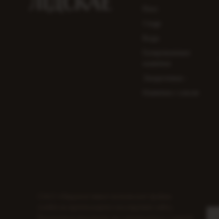
Квас
Сидр
Вода
Газированные
напитки
Энергетики
Напитки с соком
ОАО «Лидское пиво» использует файлы
cookie во время вашего посещения сайта.
Продолжая просмотр, вы соглашаетесь с нашей