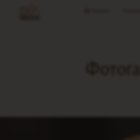
Напитки
Компан
Фотога