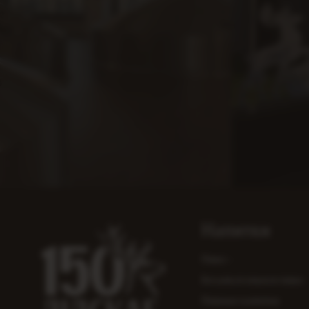
Напитки
Пиво
Безалкогольное пиво
Пивные напитки