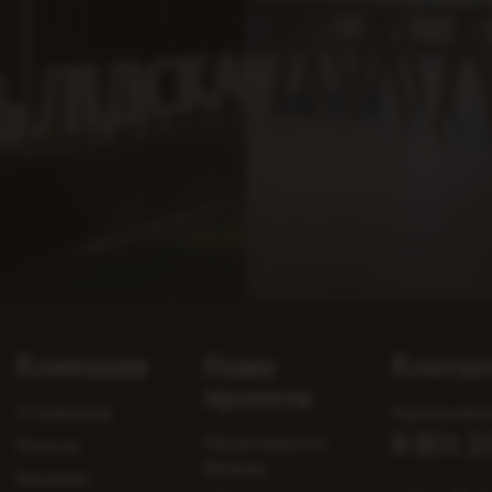
Компания
Наши
Контак
проекты
О компании
Горячая лини
8 801 
Музей лидского
Новости
бровара
Вакансии