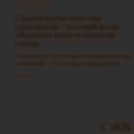
04 августа, 2026
Строительство очистных
сооружений – весомый вклад
«Лидского пива» в экологию
города
Строительство собственных локальных очистных
сооружений — это не только вклад крупных
предприятий в экологию города, но и снижение
Читать
нагрузки на городские очистные сооружения. Для
«Лидского пива» это масштабный…
С 1876