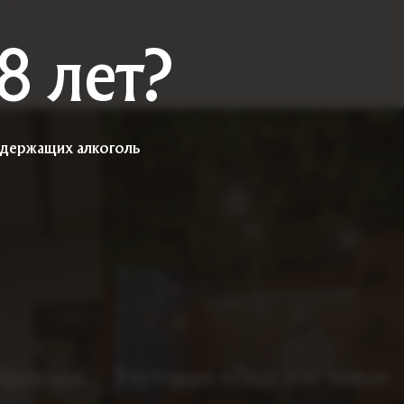
8 лет?
содержащих алкоголь
бровара
Ресторан «Лидское пиво»