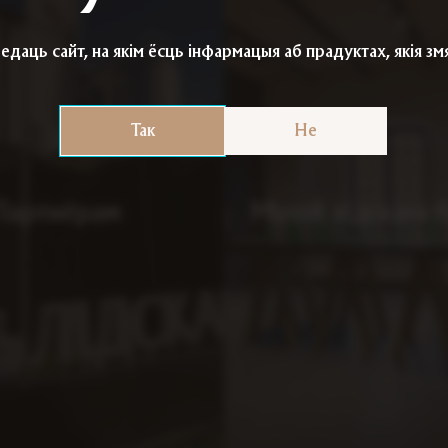
едаць сайт, на якім ёсць інфармацыя аб прадуктах, якія 
Так
Не
Партнёрам
Музей лідскага 