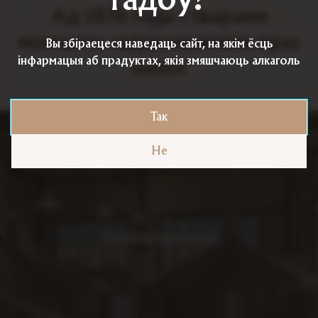
гадоў?
Ад 1876 года ствараем
моманты задавальнення праз
Вы збіраецеся наведаць сайт, на якім ёсць
інфармацыя аб прадуктах, якія змяшчаюць алкаголь
напоі
Так
Не
Навіны кампаніі